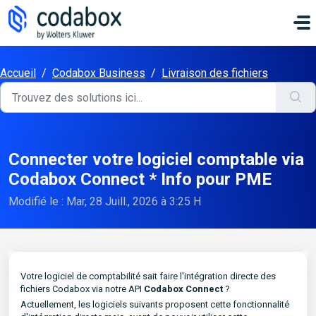
Passer au contenu principal
Accueil
/
Codabox Business
/
Livraison des fichiers
Connecter votre logiciel comptable via
Codabox Connect * Info pour PME
Modifié le : Mar, 28 Juill., 2026 à 3:25 H
V
otre logiciel de comptabilité sait faire l'intégration directe des
fichiers Codabox via notre API
Codabox Connect
?
Actuellement, les logiciels suivants proposent cette fonctionnalité