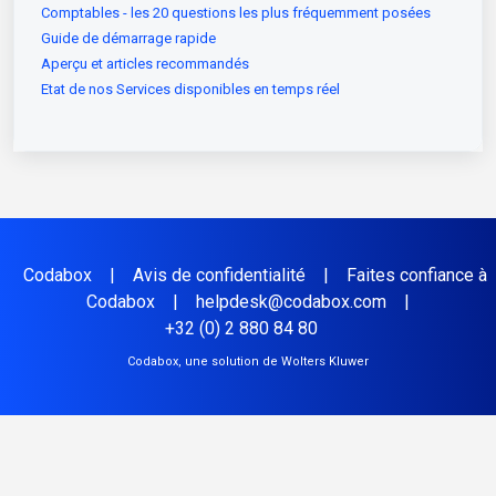
Comptables - les 20 questions les plus fréquemment posées
Guide de démarrage rapide
Aperçu et articles recommandés
Etat de nos Services disponibles en temps réel
Codabox
|
Avis de confidentialité
|
Faites confiance à
Codabox
|
helpdesk@codabox.com
|
+32 (0) 2 880 84 80
Codabox, une solution de Wolters Kluwer