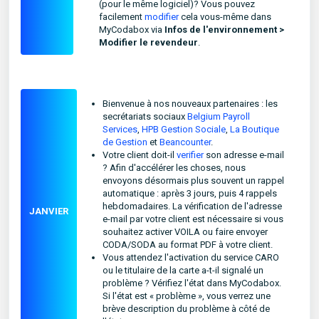
(pour le même logiciel)? Vous pouvez
facilement
modifier
cela vous-même dans
MyCodabox via
Infos de l'environnement >
Modifier le revendeur
.
Bienvenue à nos nouveaux partenaires : les
secrétariats sociaux
Belgium Payroll
Services
,
HPB Gestion Sociale
,
La Boutique
de Gestion
et
Beancounter
.
Votre client doit-il
verifier
son adresse e-mail
? Afin d'accélérer les choses, nous
envoyons désormais plus souvent un rappel
automatique : après 3 jours, puis 4 rappels
hebdomadaires. La vérification de l'adresse
JANVIER
e-mail par votre client est nécessaire si vous
souhaitez activer VOILA ou faire envoyer
CODA/SODA au format PDF à votre client.
Vous attendez l'activation du service CARO
ou le titulaire de la carte a-t-il signalé un
problème ? Vérifiez l'état dans MyCodabox.
Si l'état est « problème », vous verrez une
brève description du problème à côté de