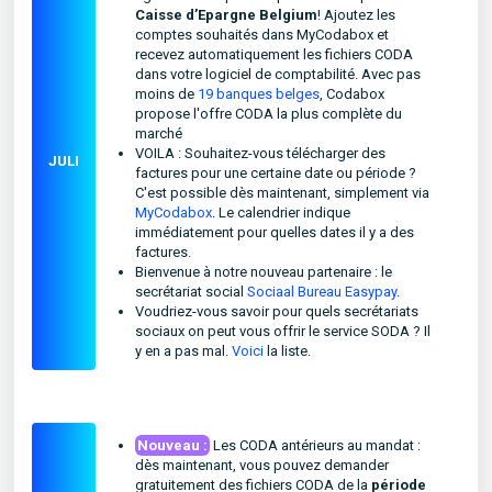
Caisse d’Epargne Belgium
! Ajoutez les
comptes souhaités dans MyCodabox et
recevez automatiquement les fichiers CODA
dans votre logiciel de comptabilité. Avec pas
moins de
19 banques belges
, Codabox
propose l'offre CODA la plus complète du
marché
VOILA : Souhaitez-vous télécharger des
JULI
factures pour une certaine date ou période ?
C'est possible dès maintenant, simplement via
MyCodabox
. Le calendrier indique
immédiatement pour quelles dates il y a des
factures.
Bienvenue à notre nouveau partenaire : le
secrétariat social
Sociaal Bureau Easypay
.
Voudriez-vous savoir pour quels secrétariats
sociaux on peut vous offrir le service SODA ? Il
y en a pas mal.
Voici
la liste.
Nouveau :
Les CODA antérieurs au mandat :
dès maintenant, vous pouvez demander
gratuitement des fichiers CODA de la
période