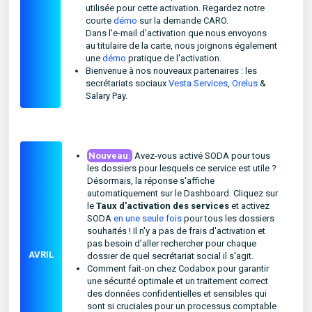
utilisée pour cette activation. Regardez notre
courte
démo
sur la demande CARO.
Dans l'e-mail d'activation que nous envoyons
au titulaire de la carte, nous joignons également
une
démo
pratique de l'activation.
Bienvenue à nos nouveaux partenaires : les
secrétariats sociaux
Vesta Services
,
Orelus
&
Salary Pay.
Nouveau:
Avez-vous activé SODA pour tous
les dossiers pour lesquels ce service est utile ?
Désormais, la réponse s'affiche
automatiquement sur le Dashboard. Cliquez sur
le
Taux d'activation des services
et activez
SODA
en une seule fois
pour tous les dossiers
souhaités ! Il n'y a pas de frais d'activation et
pas besoin d’aller rechercher pour chaque
AVRIL
dossier de quel secrétariat social il s'agit.
Comment fait-on chez Codabox pour garantir
une sécurité optimale et un traitement correct
des données confidentielles et sensibles qui
sont si cruciales pour un processus comptable