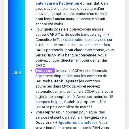
antérieure à l'activation
du mandat
. Cela
peut s'avérer utile en cas d'ouverture d'un
nouveau compte ou de reprise d'un dossier
pour lequel aucun mandat bancaire n'avait
encore été établi.
Pour quels dossiers pouvez-vous encore
activer CARO ? Et de quelle banque s'agit-il ?
Consultez le
Taux d'activation des services
sur
le tableau de bord et cliquez sur les mandats
CARO potentiels : pour chaque entreprise, vous
verrez l'IBAN et la banque concernée. Vous
pouvez cliquer directement pour demander
CARO.
Nouveau :
le service CODA est désormais
JUIN
également disponible pour les comptes de
Deutsche Bank
! Ajoutez les comptes
souhaités dans MyCodabox et recevez
automatiquement les fichiers CODA dans votre
logiciel de comptabilité. Avec pas moins de
18
banques belges
, Codabox propose l'offre
CODA la plus complète du marché.
Vous reprenez un dossier pour lequel des
services étaient déjà actifs ? Naviguez vers
Dossiers >
+ Ajouter ou transférer
. Vous
voyez immédiatement pour quels IBAN vous