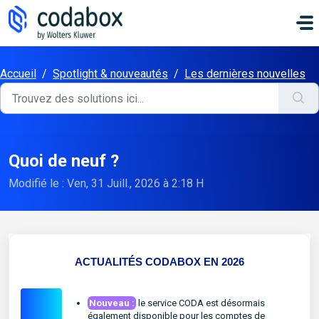
Passer au contenu principal
Accueil
/
Spotlight & nouveautés
/
Les dernières nouvelles
Quoi de neuf ?
Modifié le : Ven, 31 Juill., 2026 à 2:18 H
ACTUALITÉS
CODABOX
EN 202
6
Nouveau :
le service CODA est désormais
également disponible pour les comptes de