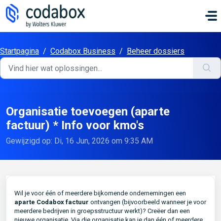
Doorgaan naar hoofdinhoud
Startpagina
/
Codabox Business
/
Beheer dossiers
Organisatie toevoegen (aparte
factuur) * Info voor kmo's
Gewijzigd op: Di, 16 Jun, 2026 om 9:35 AM
Wil je voor één of meerdere bijkomende ondernemingen een
aparte Codabox factuur
ontvangen (bijvoorbeeld wanneer je voor
meerdere bedrijven in groepsstructuur werkt)? Creëer dan een
nieuwe organisatie. Via die organisatie kan je dan één of meerdere