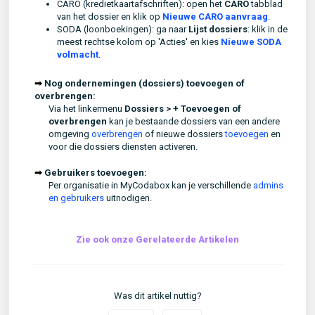
CARO (kredietkaartafschriften): open het
CARO
tabblad
van het dossier en klik op
Nieuwe CARO aanvraag
.
SODA (loonboekingen): ga naar
Lijst dossiers
: klik in de
meest rechtse kolom op 'Acties' en kies
Nieuwe SODA
volmacht
.
➟
N
og ondernemingen (dossiers) toevoegen of
overbrengen:
Via het linkermenu
Dossiers > + Toevoegen of
overbrengen
kan je bestaande dossiers van een andere
omgeving
overbrengen
of nieuwe dossiers
toevoegen
en
voor die dossiers diensten activeren.
➟
Gebruikers toevoegen:
Per organisatie in MyCodabox kan je verschillende
admins
en gebruikers
uitnodigen.
Zie ook onze Gerelateerde Artikelen
Was dit artikel nuttig?