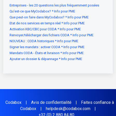
Entreprises - les 20 questions les plus fréquemment posées
Qu'est-ce que MyCodabox? * Info pour PME
Que peut-on faire dans MyCodabox? * Info pour PME
Etat de nos services en temps réel * Info pour PME
Activation KBC/CBC pour CODA * Info pour PME
Renvoyer/télécharger des fichiers CODA * Info pour PME
NOUVEAU : CODA historiques * Info pour PME
Signer les mandats : activer CODA * Info pour PME
Mandats CODA - États et livraison * Info pour PME
Ajouter un dossier & dépannage * Info pour PME
Codabox
|
Avis de confidentialité
|
Faites confiance à
Codabox
|
helpdesk@codabox.com
|
+32 (0) 2 880 84 80