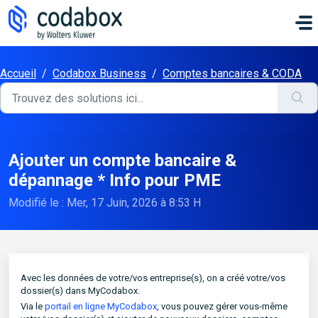
Passer au contenu principal
Accueil
/
Codabox Business
/
Comptes bancaires & CODA
Ajouter un compte bancaire &
dépannage * Info pour PME
Modifié le : Mer, 17 Juin, 2026 à 8:53 H
Avec les données de votre/vos entreprise(s), on a créé votre/vos
dossier(s) dans MyCodabox.
Via le
portail en ligne MyCodabox
, vous pouvez gérer vous-même