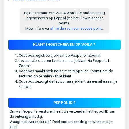
Bij de activatie van VOILA wordt de onderneming
ingeschreven op Peppol (via het Flowin access
point).
Meer info over
afmelden van een access point
.
KLANT INGESCHREVEN OP VOILA ?
Codabox registreert je klant op Peppol en Zoomit
Leveranciers sturen facturen naar je klant via Peppol of
Zoomit
Codabox maakt verbinding met Peppol en Zoomit om de
facturen op te halen van je klant
Codabox bezorgt de factuur aan je klant via e-mail en aan je
kantoor.
PEPPOL ID ?
Om via Peppol te versturen heeft de verzender het Peppol ID van
de ontvanger nodig.
Vraagt de leverancier dit? Deel onderstaande gegevens met je
klant: