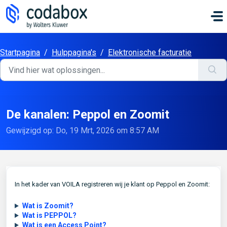
Doorgaan naar hoofdinhoud
Startpagina
/
Hulppagina's
/
Elektronische facturatie
De kanalen: Peppol en Zoomit
Gewijzigd op: Do, 19 Mrt, 2026 om 8:57 AM
In het kader van VOILA registreren wij je klant op Peppol en Zoomit:
Wat is Zoomit?
Wat is PEPPOL?
Wat is een Access Point?