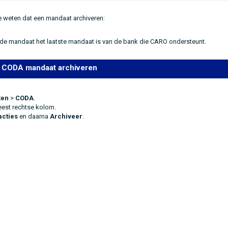
te weten dat een mandaat archiveren:
rde mandaat het laatste mandaat is van de bank die CARO ondersteunt.
 CODA mandaat archiveren
ten
>
CODA
.
eest rechtse kolom.
acties
en daarna
Archiveer
.