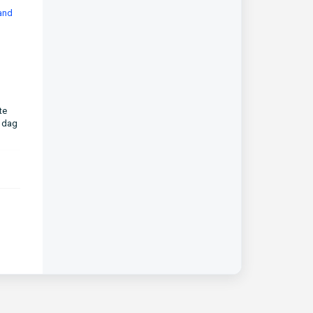
and
te
e dag