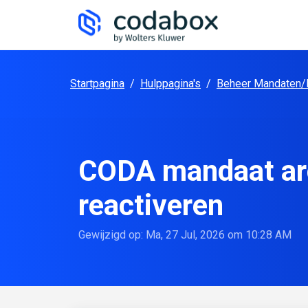
Doorgaan naar hoofdinhoud
Startpagina
/
Hulppagina's
/
Beheer Mandaten/
CODA mandaat arc
reactiveren
Gewijzigd op: Ma, 27 Jul, 2026 om 10:28 AM