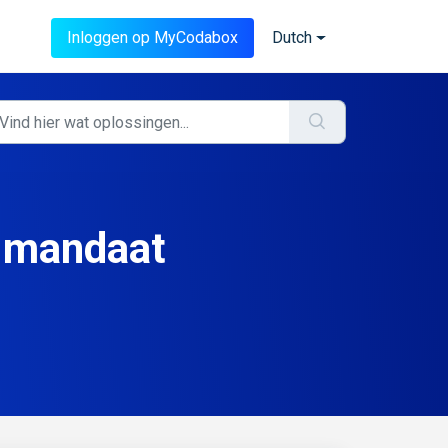
Inloggen op MyCodabox
Dutch
d mandaat