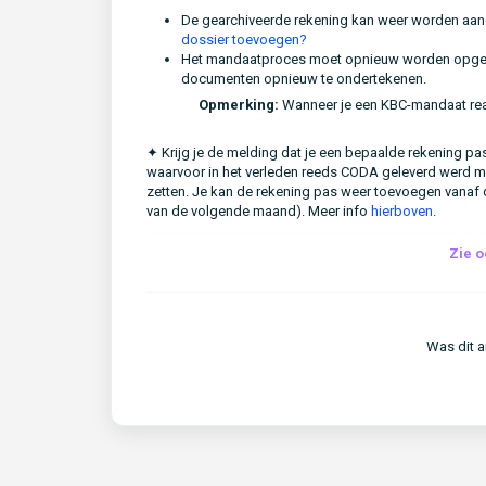
De gearchiveerde rekening kan weer worden aa
dossier toevoegen?
Het mandaatproces moet opnieuw worden opgest
documenten opnieuw te ondertekenen.
Opmerking:
Wanneer je een KBC-mandaat reac
✦ Krijg je de melding dat je een bepaalde rekening 
waarvoor in het verleden reeds CODA geleverd werd m
zetten. Je kan de rekening pas weer toevoegen vanaf 
van de volgende maand). Meer info
hierboven
.
Zie o
Was dit ar