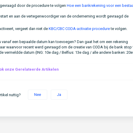
ngevraagd door de procedure te volgen
Hoe een bankrekening voor een besta
art en aan de vertegenwoordiger van de onderneming wordt gevraagd de
tiveert, vergeet dan niet de
KBC/CBC CODA-activatie procedure
te volgen.
pas vanaf een bepaalde datum kan toevoegen? Dan gaat het om een rekening
aar waarvoor recent werd gevraagd om de creatie van CODA bij de bank stop 
de vermeldde datum (ING: 10e dag / Belfius: 13e dag / alle andere banken: 20
ok onze Gerelateerde Artikelen
Nee
Ja
tikel nuttig?