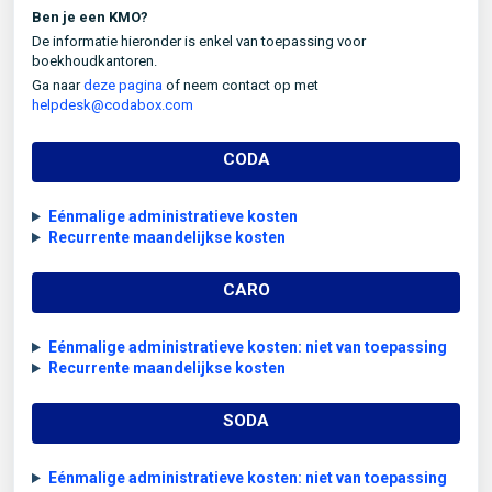
Ben je een KMO?
De informatie hieronder is enkel van toepassing voor
boekhoudkantoren.
Ga naar
deze pagina
of neem contact op met
helpdesk@codabox.com
CODA
Eénmalige administratieve kosten
Recurrente maandelijkse kosten
CARO
Eénmalige administratieve kosten: niet van toepassing
Recurrente maandelijkse kosten
SODA
Eénmalige administratieve kosten: niet van toepassing