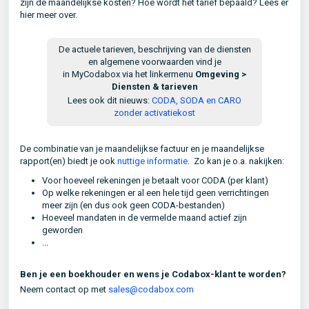
zijn de maandelijkse kosten? Hoe wordt het tarief bepaald? Lees er
hier meer over.
De actuele tarieven, beschrijving van de diensten
en algemene voorwaarden vind je
in MyCodabox via het linkermenu
Omgeving >
Diensten & tarieven
Lees ook dit nieuws:
CODA, SODA en CARO
zonder activatiekost
De combinatie van je maandelijkse factuur en je maandelijkse
rapport(en) biedt je ook
nuttige informatie
. Zo kan je
o.a. nakijken:
Voor hoeveel rekeningen je betaalt voor CODA (per klant)
Op welke rekeningen er al een hele tijd geen verrichtingen
meer zijn (en dus ook geen CODA-bestanden)
Hoeveel mandaten in de vermelde maand actief zijn
geworden
...
Ben je een boekhouder en wens je Codabox-klant te worden?
Neem contact op met
sales@codabox.com