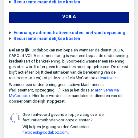
Recurrente maandelijkse kosten
VOILA
Eénmalige administratieve kosten: niet van toepassing
Recurrente maandelijkse kosten
Belangrijk:
Codabox kan niet bepalen wanneer de dienst CODA,
CARO of VOILA niet meer nodig is voor een bepaalde onderneming,
kredietkaart of bankrekening, bijvoorbeeld wanneer een rekening
gesloten wordt of er geen transacties meer op gebeuren. De dienst
blijft actief (en blijft deel uitmaken van de berekening van de
recurrente kosten) tot je deze zelf via MyCodabox
deactiveert
.
Wanneer een onderneming geen actieve klant meer is
(faillissement, opzegging, ...), kan je het dossier
archiveren via
MyCodabox
. Hierdoor worden alle mandaten en diensten van dit
dossier onmiddellijk stopgezet.
Geen antwoord gevonden op je vraag over de
facturatiemethode voor onze diensten?
Wij helpen je graag verder! Contacteer
helpdesk@codabox.com
.