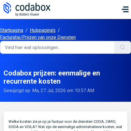
Doorgaan naar hoofdinhoud
Startpagina
/
Hulppagina's
/
Facturatie/Prijzen van onze Diensten
Codabox prijzen: eenmalige en
recurrente kosten
Gewijzigd op: Ma, 27 Jul, 2026 om 10:57 AM
Welke kosten zie je op je factuur voor de diensten CODA, CARO,
SODA en VOILA? Wat zijn de eenmalige administratieve kosten, wat