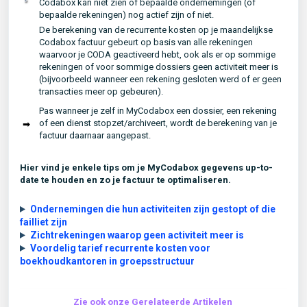
Codabox kan niet zien of bepaalde ondernemingen (of
bepaalde rekeningen) nog actief zijn of niet.
De berekening van de recurrente kosten op je maandelijkse
Codabox factuur gebeurt op basis van alle rekeningen
waarvoor je CODA geactiveerd hebt, ook als er op sommige
rekeningen of voor sommige dossiers geen activiteit meer is
(bijvoorbeeld wanneer een rekening gesloten werd of er geen
transacties meer op gebeuren).
Pas wanneer je zelf in MyCodabox een dossier, een rekening
of een dienst stopzet/archiveert, wordt de berekening van je
➟
factuur daarnaar aangepast.
Hier vind je enkele tips om je MyCodabox gegevens up-to-
date te houden en zo je factuur te optimaliseren.
Ondernemingen die hun activiteiten zijn gestopt of die
failliet zijn
Zichtrekeningen waarop geen activiteit meer is
Voordelig tarief recurrente kosten voor
boekhoudkantoren in groepsstructuur
Zie ook onze Gerelateerde Artikelen