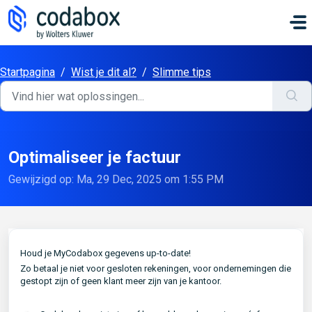
Doorgaan naar hoofdinhoud
Startpagina
/
Wist je dit al?
/
Slimme tips
Optimaliseer je factuur
Gewijzigd op: Ma, 29 Dec, 2025 om 1:55 PM
Houd je MyCodabox gegevens up-to-date!
Zo betaal je niet voor gesloten rekeningen, voor ondernemingen die
gestopt zijn of geen klant meer zijn van je kantoor.