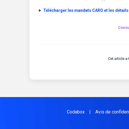
Télécharger les mandats CARO et les détails
Consu
Cet article a-t
Codabox
|
Avis de confident