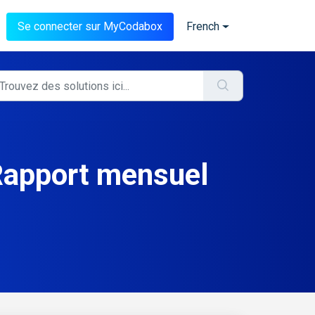
Se connecter sur MyCodabox
French
Rapport mensuel