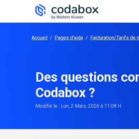
Passer au contenu principal
Accueil
/
Pages d'aide
/
Facturation/Tarifs de 
Des questions co
Codabox ?
Modifié le : Lun, 2 Mars, 2026 à 11:08 H