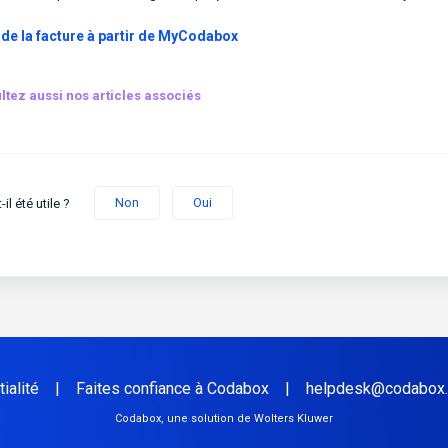
 de la facture à partir de MyCodabox
ltez aussi nos articles associés
Non
Oui
-il été utile ?
ialité
|
Faites confiance à Codabox
|
helpdesk@codabox
Codabox, une solution de Wolters Kluwer