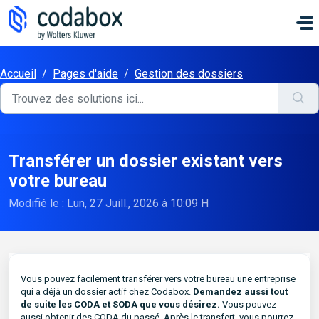
Passer au contenu principal
Accueil
/
Pages d'aide
/
Gestion des dossiers
Transférer un dossier existant vers
votre bureau
Modifié le : Lun, 27 Juill., 2026 à 10:09 H
Vous pouvez facilement transférer vers votre bureau une entreprise
qui a déjà un dossier actif chez Codabox.
Demandez aussi tout
de suite les CODA et SODA que vous désirez.
Vous pouvez
aussi obtenir des CODA du passé. Après le transfert, vous pourrez