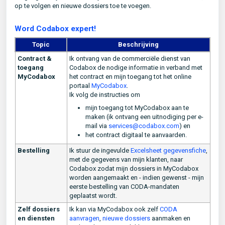
op te volgen en nieuwe dossiers toe te voegen.
Word Codabox expert!
Topic
Beschrijving
Contract &
Ik ontvang van de commerciële dienst van
toegang
Codabox de nodige informatie in verband met
MyCodabox
het contract en mijn toegang tot het online
portaal
MyCodabox
.
Ik volg de instructies om
mijn toegang tot MyCodabox aan te
maken (ik ontvang een uitnodiging per e-
mail via
services@codabox.com
) en
het contract digitaal te aanvaarden.
Bestelling
Ik stuur de ingevulde
Excelsheet gegevensfiche
,
met de gegevens van mijn klanten, naar
Codabox zodat mijn dossiers in MyCodabox
worden aangemaakt en - indien gewenst - mijn
eerste bestelling van CODA-mandaten
geplaatst wordt.
Zelf dossiers
Ik kan via MyCodabox ook zelf
CODA
en diensten
aanvragen
,
nieuwe dossiers
aanmaken en