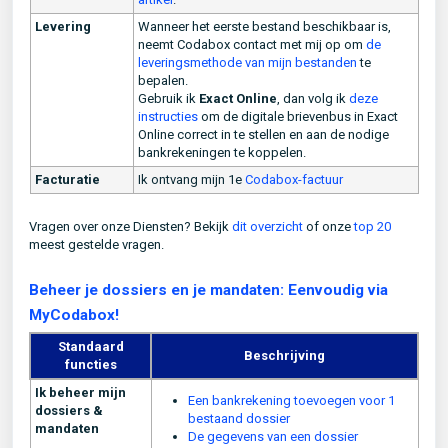
Levering
Wanneer het eerste bestand beschikbaar is,
neemt Codabox contact met mij op om
de
leveringsmethode van mijn bestanden
te
bepalen.
Gebruik ik
Exact Online
, dan volg ik
deze
instructies
om de digitale brievenbus in Exact
Online correct in te stellen en aan de nodige
bankrekeningen te koppelen.
Facturatie
Ik ontvang mijn 1e
Codabox-factuur
Vragen over onze Diensten? Bekijk
dit overzicht
of onze
top 20
meest gestelde vragen.
Beheer je dossiers en je mandaten: Eenvoudig via
MyCodabox!
Standaard
Beschrijving
functies
Ik beheer mijn
Een bankrekening toevoegen voor 1
dossiers &
bestaand dossier
mandaten
De gegevens van een dossier