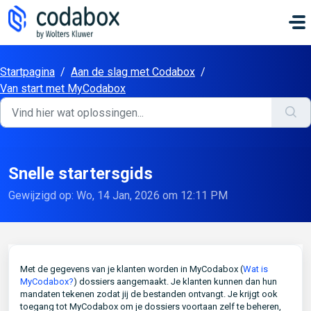
Doorgaan naar hoofdinhoud
Startpagina
/
Aan de slag met Codabox
/
Van start met MyCodabox
Snelle startersgids
Gewijzigd op: Wo, 14 Jan, 2026 om 12:11 PM
Met de gegevens van je klanten worden in MyCodabox (
Wat is
MyCodabox?
) dossiers aangemaakt. Je klanten kunnen dan hun
mandaten tekenen zodat jij de bestanden ontvangt. Je krijgt ook
toegang tot MyCodabox om je dossiers voortaan zelf te beheren,