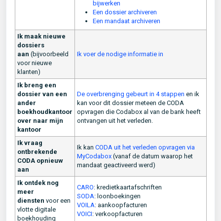
bijwerken
Een dossier archiveren
Een mandaat archiveren
Ik maak nieuwe
dossiers
aan
(bijvoorbeeld
Ik voer de nodige informatie in
voor nieuwe
klanten)
Ik breng een
dossier van een
De overbrenging gebeurt in 4 stappen
en ik
ander
kan voor dit dossier meteen de CODA
boekhoudkantoor
opvragen die Codabox al van de bank heeft
over naar mijn
ontvangen uit het verleden.
kantoor
Ik vraag
Ik kan
CODA uit het verleden opvragen via
ontbrekende
MyCodabox
(vanaf de datum waarop het
CODA opnieuw
mandaat geactiveerd werd)
aan
Ik ontdek nog
CARO
: kredietkaartafschriften
meer
SODA
: loonboekingen
diensten
voor een
VOILA
: aankoopfacturen
vlotte digitale
VOICI
: verkoopfacturen
boekhouding