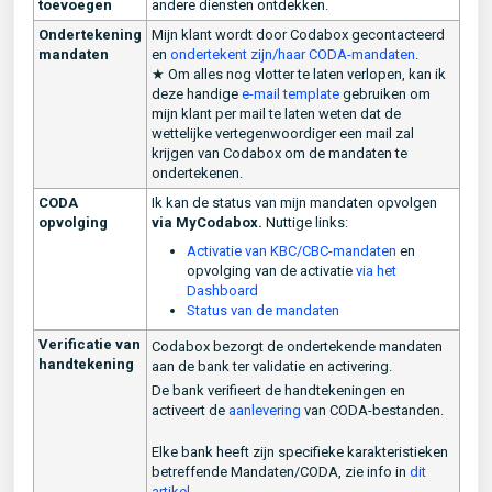
toevoegen
andere diensten ontdekken.
Ondertekening
Mijn klant wordt door Codabox gecontacteerd
mandaten
en
ondertekent zijn/haar CODA-mandaten
.
★ Om alles nog vlotter te laten verlopen, kan ik
deze handige
e-mail template
gebruiken om
mijn klant per mail te laten weten dat de
wettelijke vertegenwoordiger een mail zal
krijgen van Codabox om de mandaten te
ondertekenen.
CODA
Ik kan de status van mijn mandaten opvolgen
opvolging
via MyCodabox.
Nuttige links:
Activatie van KBC/CBC-mandaten
en
opvolging van de activatie
via het
Dashboard
Status van de mandaten
Verificatie van
Codabox bezorgt de ondertekende mandaten
handtekening
aan de bank ter validatie en activering.
De bank verifieert de handtekeningen en
activeert de
aanlevering
van CODA-bestanden.
Elke bank heeft zijn specifieke karakteristieken
betreffende Mandaten/CODA, zie info in
dit
artikel
.